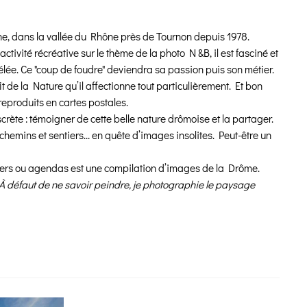
he, dans la vallée du Rhône près de Tournon depuis 1978.
ctivité récréative sur le thème de la photo N &B, il est fasciné et
élée. Ce "coup de foudre" deviendra sa passion puis son métier.
fit de la Nature qu’il affectionne tout particulièrement. Et bon
reproduits en cartes postales.
rète : témoigner de cette belle nature drômoise et la partager.
 chemins et sentiers… en quête d’images insolites. Peut-être un
riers ou agendas est une compilation d’images de la Drôme.
À défaut de ne savoir peindre, je photographie le paysage