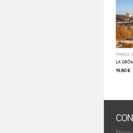
FRANCIS 
LA DRÔM
19.80 €
CON
Nous 