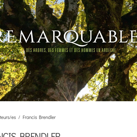
teurs/es
Francis Brendler
NCIS BRENDLER